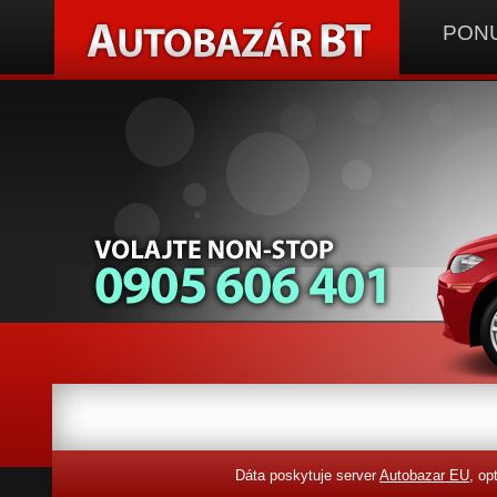
PONU
Dáta poskytuje server
Autobazar EU
, op