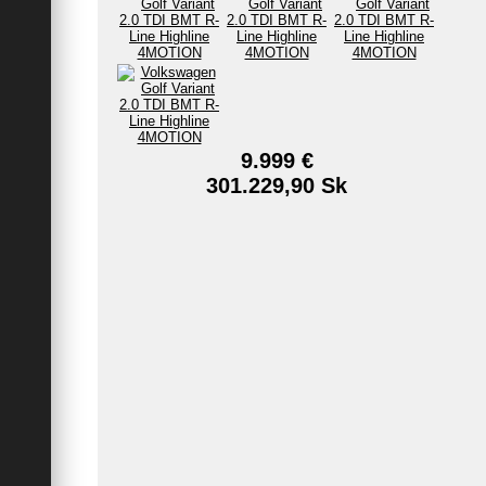
9.999 €
301.229,90 Sk