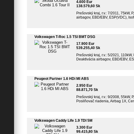
4.600 Eur
138.579,60 Sk
Prešovský kraj, r.v.: 7/2011, 75kW, 
airbagov, EBD/EBV, ESP(VDC), Isofi
Volkswagen T-Roc 1.5 TSI BMT DSG
17.900 Eur
539.255,40 Sk
Prešovský kraj, r.v.: 5/2021, 110kW,
Deaktivácia airbagov, EBD/EBV, ESP(V
Peugeot Partner 1.6 HDi MI ABS
2.950 Eur
88.871,70 Sk
Prešovský kraj, r.v.: 9/2008, 55kW, P
Posilňovač riadenia, Airbag 1X, Ce
Volkswagen Caddy Life 1.9 TDI 5M
3.300 Eur
99.415,80 Sk