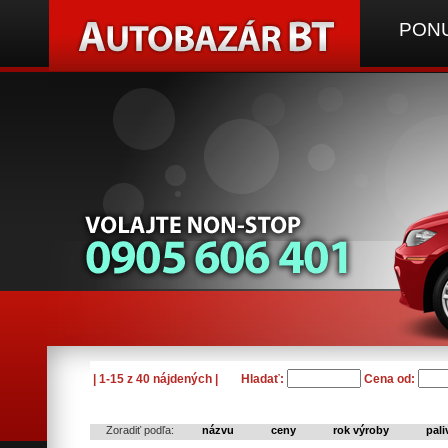
PONU
| 1-15 z 40 nájdených |
Hladať:
Cena od:
Zoradiť podľa:
názvu
ceny
rok výroby
pali