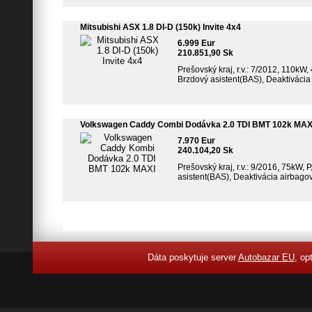
Mitsubishi ASX 1.8 DI-D (150k) Invite 4x4
6.999 Eur
210.851,90 Sk
Prešovský kraj, r.v.: 7/2012, 110kW,
Brzdový asistent(BAS), Deaktivácia 
Volkswagen Caddy Combi Dodávka 2.0 TDI BMT 102k MAX
7.970 Eur
240.104,20 Sk
Prešovský kraj, r.v.: 9/2016, 75kW, 
asistent(BAS), Deaktivácia airbago
Dáta poskytuje server
Autobazar EU
, op